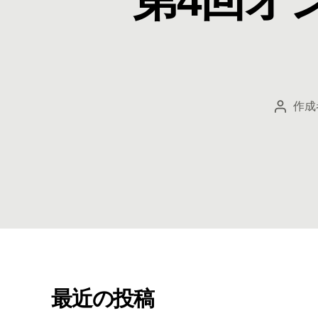
作成
投
稿
者
最近の投稿