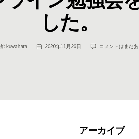
ー
した。
第
者:
kuwahara
2020年11月26日
コメントはまだあ
投
4
稿
回
日
オ
ン
ラ
イ
ン
勉
強
会
アーカイブ
を
実