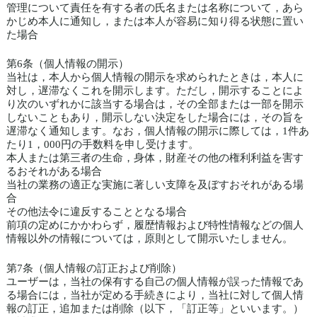
管理について責任を有する者の氏名または名称について，あら
かじめ本人に通知し，または本人が容易に知り得る状態に置い
た場合
第6条（個人情報の開示）
当社は，本人から個人情報の開示を求められたときは，本人に
対し，遅滞なくこれを開示します。ただし，開示することによ
り次のいずれかに該当する場合は，その全部または一部を開示
しないこともあり，開示しない決定をした場合には，その旨を
遅滞なく通知します。なお，個人情報の開示に際しては，1件あ
たり1，000円の手数料を申し受けます。
本人または第三者の生命，身体，財産その他の権利利益を害す
るおそれがある場合
当社の業務の適正な実施に著しい支障を及ぼすおそれがある場
合
その他法令に違反することとなる場合
前項の定めにかかわらず，履歴情報および特性情報などの個人
情報以外の情報については，原則として開示いたしません。
第7条（個人情報の訂正および削除）
ユーザーは，当社の保有する自己の個人情報が誤った情報であ
る場合には，当社が定める手続きにより，当社に対して個人情
報の訂正，追加または削除（以下，「訂正等」といいます。）