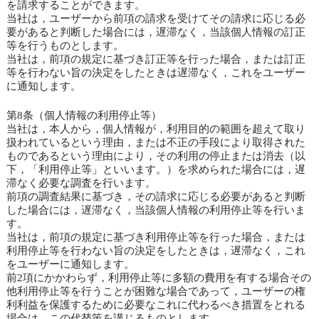
を請求することができます。
当社は，ユーザーから前項の請求を受けてその請求に応じる必
要があると判断した場合には，遅滞なく，当該個人情報の訂正
等を行うものとします。
当社は，前項の規定に基づき訂正等を行った場合，または訂正
等を行わない旨の決定をしたときは遅滞なく，これをユーザー
に通知します。
第8条（個人情報の利用停止等）
当社は，本人から，個人情報が，利用目的の範囲を超えて取り
扱われているという理由，または不正の手段により取得された
ものであるという理由により，その利用の停止または消去（以
下，「利用停止等」といいます。）を求められた場合には，遅
滞なく必要な調査を行います。
前項の調査結果に基づき，その請求に応じる必要があると判断
した場合には，遅滞なく，当該個人情報の利用停止等を行いま
す。
当社は，前項の規定に基づき利用停止等を行った場合，または
利用停止等を行わない旨の決定をしたときは，遅滞なく，これ
をユーザーに通知します。
前2項にかかわらず，利用停止等に多額の費用を有する場合その
他利用停止等を行うことが困難な場合であって，ユーザーの権
利利益を保護するために必要なこれに代わるべき措置をとれる
場合は，この代替策を講じるものとします。