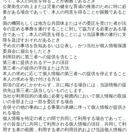
って，本人の同意を得ることが困難であるとき
公衆衛生の向上または児童の健全な育成の推進のために特に必
要がある場合であって，本人の同意を得ることが困難であると
き
国の機関もしくは地方公共団体またはその委託を受けた者が法
令の定める事務を遂行することに対して協力する必要がある場
合であって，本人の同意を得ることにより当該事務の遂行に支
障を及ぼすおそれがあるとき
予め次の事項を告知あるいは公表し，かつ当社が個人情報保護
委員会に届出をしたとき
利用目的に第三者への提供を含むこと
第三者に提供されるデータの項目
第三者への提供の手段または方法
本人の求めに応じて個人情報の第三者への提供を停止すること
本人の求めを受け付ける方法
前項の定めにかかわらず，次に掲げる場合には，当該情報の提
供先は第三者に該当しないものとします。
当社が利用目的の達成に必要な範囲内において個人情報の取扱
いの全部または一部を委託する場合
合併その他の事由による事業の承継に伴って個人情報が提供さ
れる場合
個人情報を特定の者との間で共同して利用する場合であって，
その旨並びに共同して利用される個人情報の項目，共同して利
用する者の範囲，利用する者の利用目的および当該個人情報の