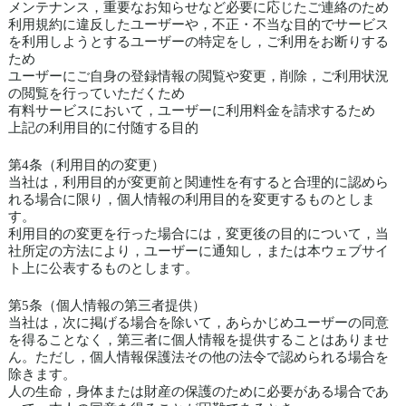
メンテナンス，重要なお知らせなど必要に応じたご連絡のため
利用規約に違反したユーザーや，不正・不当な目的でサービス
を利用しようとするユーザーの特定をし，ご利用をお断りする
ため
ユーザーにご自身の登録情報の閲覧や変更，削除，ご利用状況
の閲覧を行っていただくため
有料サービスにおいて，ユーザーに利用料金を請求するため
上記の利用目的に付随する目的
第4条（利用目的の変更）
当社は，利用目的が変更前と関連性を有すると合理的に認めら
れる場合に限り，個人情報の利用目的を変更するものとしま
す。
利用目的の変更を行った場合には，変更後の目的について，当
社所定の方法により，ユーザーに通知し，または本ウェブサイ
ト上に公表するものとします。
第5条（個人情報の第三者提供）
当社は，次に掲げる場合を除いて，あらかじめユーザーの同意
を得ることなく，第三者に個人情報を提供することはありませ
ん。ただし，個人情報保護法その他の法令で認められる場合を
除きます。
人の生命，身体または財産の保護のために必要がある場合であ