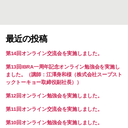
回
オ
ン
ラ
イ
最近の投稿
ン
勉
強
第14回オンライン交流会を実施しました。
会
を
第13回IBRA一周年記念オンライン勉強会を実施し
実
ました。（講師：江澤身和様（株式会社スープスト
施
し
ックトーキョー取締役副社長））
ま
し
第12回オンライン勉強会を実施しました。
た。
へ
第11回オンライン交流会を実施しました。
の
第10回オンライン勉強会を実施しました。