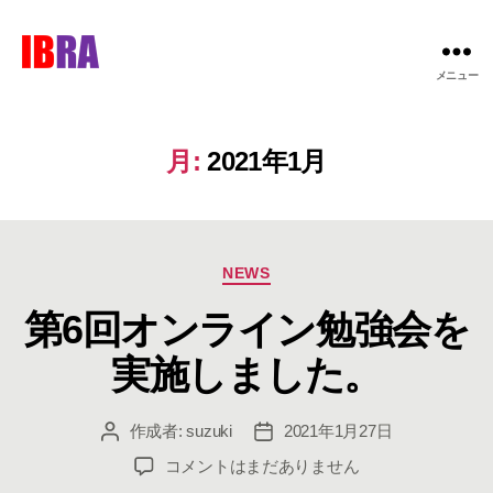
IBRA
メニュー
月:
2021年1月
カ
NEWS
テ
第6回オンライン勉強会を
ゴ
リ
実施しました。
ー
作成者:
suzuki
2021年1月27日
投
投
稿
稿
第
コメントはまだありません
者
日
6