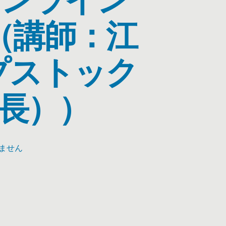
（講師：江
プストック
長））
ません