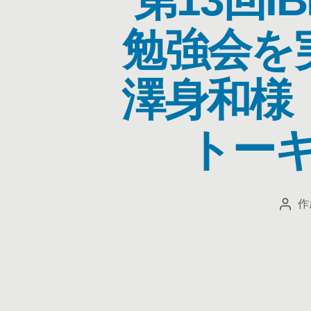
勉強会を
澤身和様
トー
作